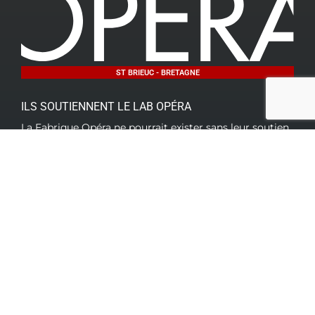
ST BRIEUC - BRETAGNE
ILS SOUTIENNENT LE LAB OPÉRA
La Fabrique Opéra ne pourrait exister sans leur soutien
et leur engagement. Nous remercions
chaleureusement ces partenaires qui contribuent, avec
nous, à créer ce spectacle populaire et grandiose.
Tous
nos partenaires
TOUTES LES FABRIQUES OPÉRAS
La Fabrique Opéra (site national)
La Fabrique Opéra Grenoble
La Fabrique Opéra Val de Loire
La Fabrique Opéra d’Alsace