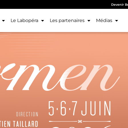
Devenir B
Le Labopéra
Les partenaires
Médias