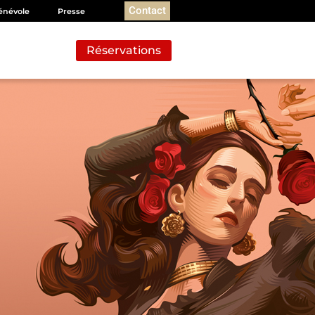
Contact
énévole
Presse
Réservations