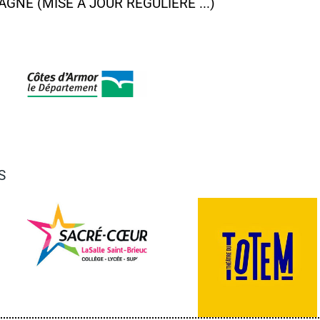
GNE (MISE À JOUR RÉGULIÈRE ...)
S